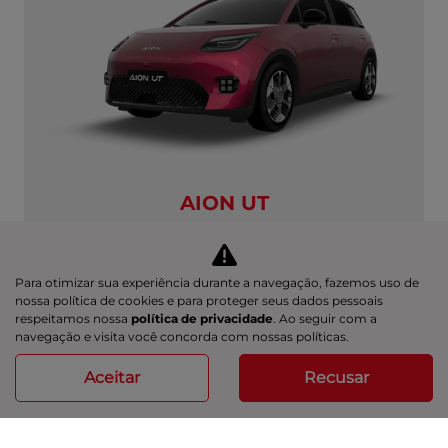
AION UT
AION UT PREMIUM
Aion UT Premium 26/27
Para otimizar sua experiência durante a navegação, fazemos uso de
R$ 139.990,00
nossa política de cookies e para proteger seus dados pessoais
respeitamos nossa
política de privacidade
. Ao seguir com a
navegação e visita você concorda com nossas políticas.
ver oferta
Aceitar
Recusar