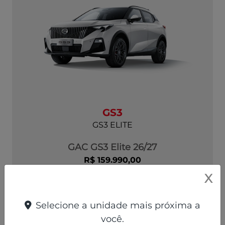
GS3
GS3 ELITE
GAC GS3 Elite 26/27
R$ 159.990,00
X
ver oferta
Selecione a unidade mais próxima a
você.