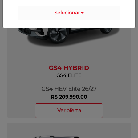
Selecionar
GS4 HYBRID
GS4 ELITE
GS4 HEV Elite 26/27
R$ 209.990,00
ver oferta