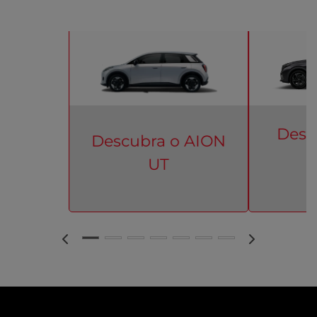
Desc
Descubra o
AION
UT