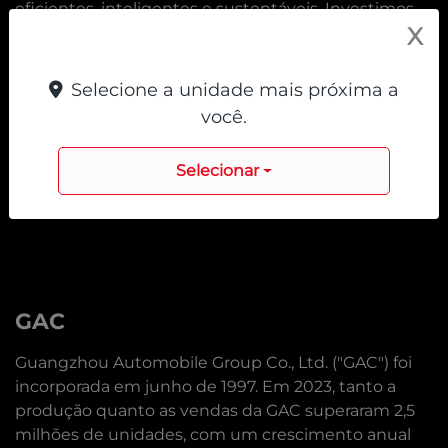
eficientes, inteligentes e sustentáveis. Investimos
X
constantemente em tecnologia para oferecer
soluções que acompanhem as transformações do
futuro.
Selecione a unidade mais próxima a
você.
Saber mais
Selecionar
GAC
Guangzhou Automobile Group Co., Ltd. ("GAC") foi
incorporada em junho de 1997. Em 2023, tanto a
produção quanto as vendas da GAC superaram 2,5
milhões de unidades, com um crescimento anual