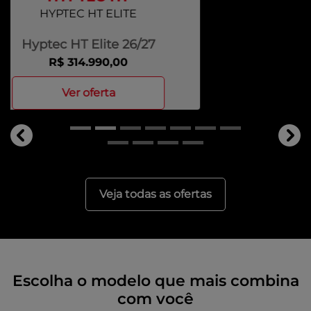
AION UT ELITE
Aion UT Elite 26/27
R$ 159.990,00
ver oferta
templates.template-01.components.carousel.texts.c
tem
Veja todas as ofertas
Escolha o modelo que mais combina
com você