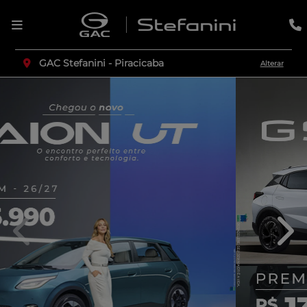
GAC Stefanini - Piracicaba
Alterar
templates.template-01.components.carousel.texts.c
temp