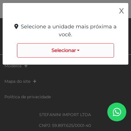
X
Selecione a unidade mais próxima a
você.
Selecionar
Modelos
Mapa do site
Política de privacidade
STEFANINI IMPORT LTDA
CNPJ: 59.897.625/0001-40