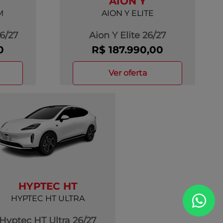
AION Y
M
AION Y ELITE
6/27
Aion Y Elite 26/27
0
R$ 187.990,00
ver oferta
HYPTEC HT
HYPTEC HT ULTRA
Hyptec HT Ultra 26/27