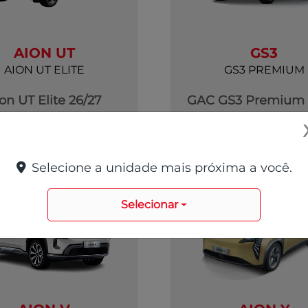
AION UT
GS3
AION UT ELITE
GS3 PREMIUM
on UT Elite 26/27
GAC GS3 Premium 
R$ 159.990,00
R$ 139.990,0
ver oferta
ver oferta
Selecione a unidade mais próxima a você.
Selecionar