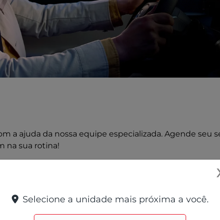
 a ajuda da nossa equipe especializada. Agende seu ser
 na sua rotina!
e
Selecione a unidade mais próxima a você.
cha o formulário abaixo que entraremos em contato rapid