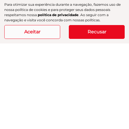
Para otimizar sua experiência durante a navegação, fazemos uso de
nossa política de cookies e para proteger seus dados pessoais
respeitamos nossa
política de privacidade
. Ao seguir com a
navegação e visita você concorda com nossas políticas.
Aceitar
Recusar
AION UT
AION UT PREMIUM
Aion UT Premium 26/27
R$ 135.990,00
ver oferta