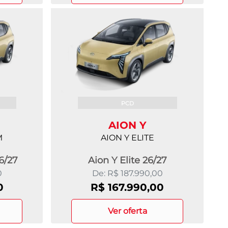
PCD
AION Y
M
AION Y ELITE
6/27
Aion Y Elite 26/27
0
De: R$ 187.990,00
0
R$ 167.990,00
ver oferta