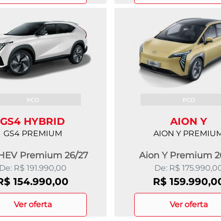
PCD
PCD
GS4 HYBRID
AION Y
GS4 PREMIUM
AION Y PREMIU
HEV Premium 26/27
Aion Y Premium 2
De: R$ 191.990,00
De: R$ 175.990,0
R$ 154.990,00
R$ 159.990,0
ver oferta
ver oferta