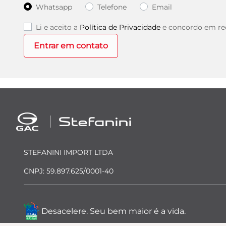
Whatsapp
Telefone
Email
Li e aceito a
Política de Privacidade
e concordo em rec
Entrar em contato
STEFANINI IMPORT LTDA
CNPJ: 59.897.625/0001-40
Desacelere. Seu bem maior é a vida.