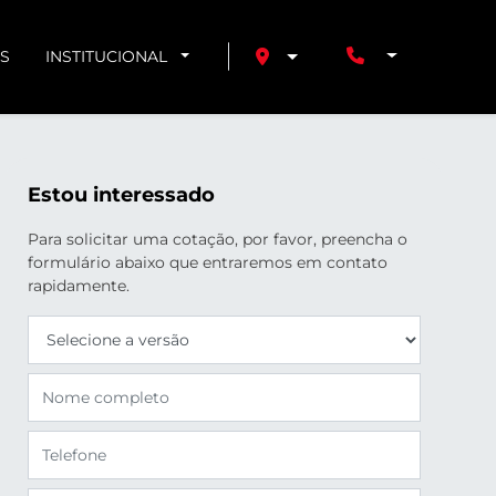
S
INSTITUCIONAL
Estou interessado
Para solicitar uma cotação, por favor, preencha o
formulário abaixo que entraremos em contato
rapidamente.