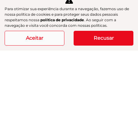
Para otimizar sua experiência durante a navegação, fazemos uso de
nossa política de cookies e para proteger seus dados pessoais
respeitamos nossa
política de privacidade
. Ao seguir com a
navegação e visita você concorda com nossas políticas.
Aceitar
Recusar
HYPTEC HT
HYPTEC HT ULTRA
Hyptec HT Ultra 26/27
R$ 369.990,00
ver oferta