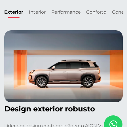
Exterior
Interior
Performance
Conforto
Conec
Design exterior robusto
Líder em design contemporâneo, o AION V define