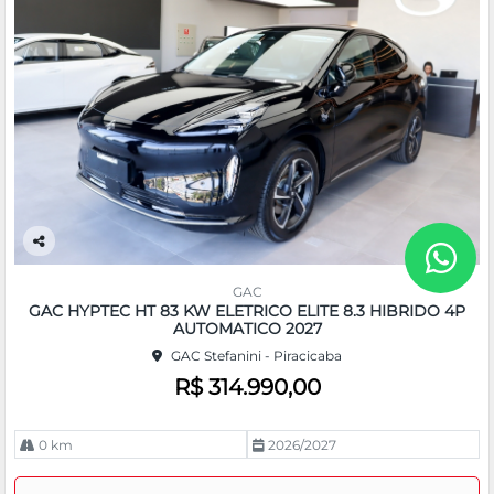
Co
m
GAC
pa
GAC HYPTEC HT 83 KW ELETRICO ELITE 8.3 HIBRIDO 4P
rtil
AUTOMATICO 2027
he
GAC Stefanini - Piracicaba
R$ 314.990,00
0 km
2026/2027