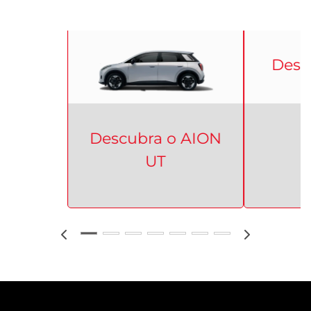
Descubra o
AION
UT
O que esperar do seu
novo GAC?