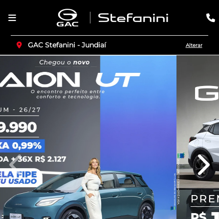
GAC Stefanini - Jundiaí
Alterar
templates.template-01.components.carousel.texts.c
temp