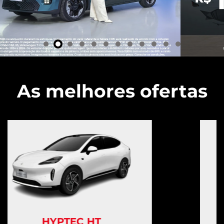
As melhores ofertas
AION UT
AION UT ELITE
Aion UT Elite 26/27
R$ 159.990,00
ver oferta