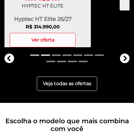
templates.template-01.components.carousel.texts.c
tem
Veja todas as ofertas
Escolha o modelo que mais combina
com você
Desc