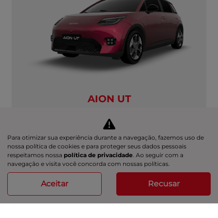
AION UT
AION UT PREMIUM
Aion UT Premium 26/27
Para otimizar sua experiência durante a navegação, fazemos uso de
R$ 139.990,00
nossa política de cookies e para proteger seus dados pessoais
respeitamos nossa
política de privacidade
. Ao seguir com a
navegação e visita você concorda com nossas políticas.
ver oferta
Aceitar
Recusar