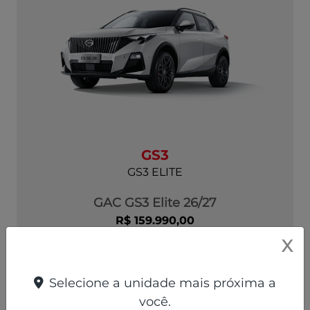
GS3
GS3 ELITE
GAC GS3 Elite 26/27
R$ 159.990,00
X
ver oferta
Selecione a unidade mais próxima a
você.