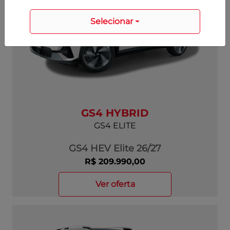
Selecionar
GS4 HYBRID
GS4 ELITE
GS4 HEV Elite 26/27
R$ 209.990,00
ver oferta