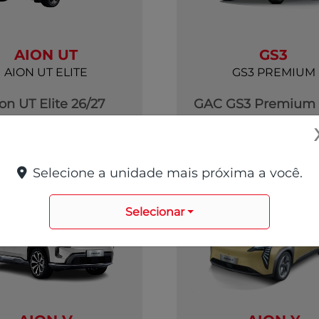
AION UT
GS3
AION UT ELITE
GS3 PREMIUM
on UT Elite 26/27
GAC GS3 Premium 
R$ 159.990,00
R$ 139.990,0
ver oferta
ver oferta
Selecione a unidade mais próxima a você.
Selecionar