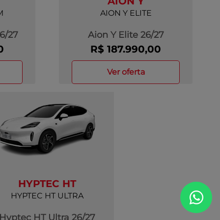
AION Y
M
AION Y ELITE
6/27
Aion Y Elite 26/27
0
R$ 187.990,00
ver oferta
HYPTEC HT
HYPTEC HT ULTRA
Hyptec HT Ultra 26/27