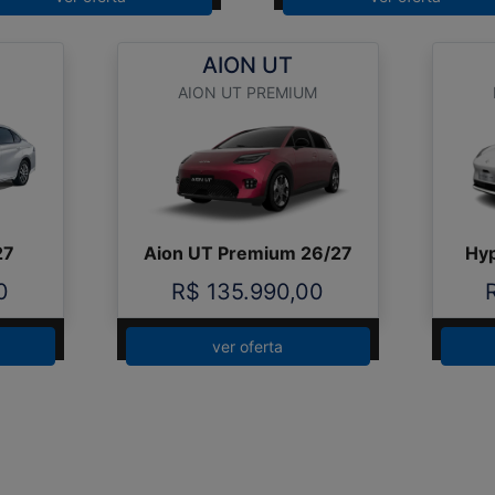
AION UT
AION UT PREMIUM
Aion UT Premium 26/27
Hyp
27
R$ 135.990,00
0
ver oferta