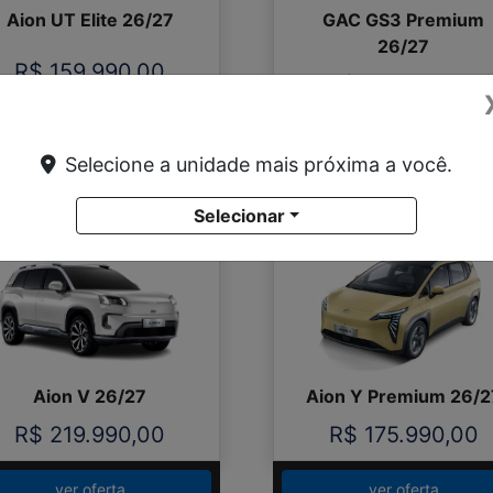
Aion UT Elite 26/27
GAC GS3 Premium
26/27
R$ 159.990,00
R$ 139.990,00
ver oferta
ver oferta
Selecione a unidade mais próxima a você.
Aion V
Aion Y
Selecionar
AION V ELITE
AION Y PREMIUM
Aion V 26/27
Aion Y Premium 26/2
R$ 219.990,00
R$ 175.990,00
ver oferta
ver oferta