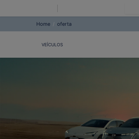
M
Home
oferta
VEÍCULOS
PCD
CNPJ
TAXISTA