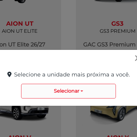
AION UT
GS3
AION UT ELITE
GS3 PREMIUM
on UT Elite 26/27
GAC GS3 Premium 
R$ 159.990,00
R$ 139.990,0
ver oferta
ver oferta
Selecione a unidade mais próxima a você.
Selecionar