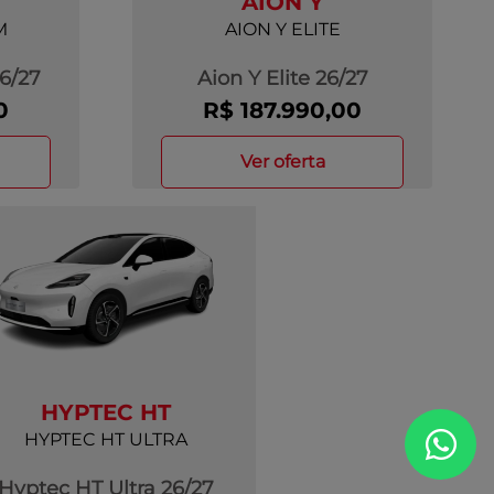
AION Y
M
AION Y ELITE
6/27
Aion Y Elite 26/27
0
R$ 187.990,00
ver oferta
HYPTEC HT
HYPTEC HT ULTRA
Hyptec HT Ultra 26/27