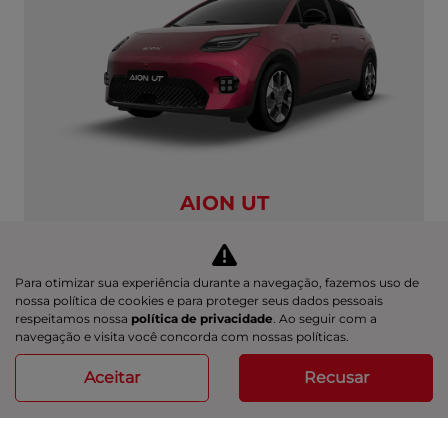
AION UT
AION UT PREMIUM
Aion UT Premium 26/27
Para otimizar sua experiência durante a navegação, fazemos uso de
R$ 139.990,00
nossa política de cookies e para proteger seus dados pessoais
respeitamos nossa
política de privacidade
. Ao seguir com a
navegação e visita você concorda com nossas políticas.
ver oferta
Aceitar
Recusar