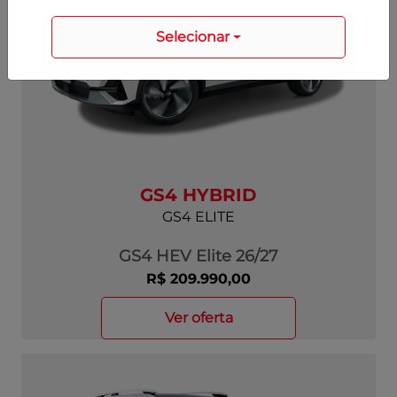
Selecionar
GS4 HYBRID
GS4 ELITE
GS4 HEV Elite 26/27
R$ 209.990,00
ver oferta