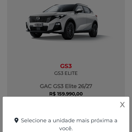
GS3
GS3 ELITE
GAC GS3 Elite 26/27
R$ 159.990,00
X
ver oferta
Selecione a unidade mais próxima a
você.