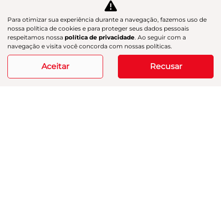
Para otimizar sua experiência durante a navegação, fazemos uso de
nossa política de cookies e para proteger seus dados pessoais
respeitamos nossa
política de privacidade
. Ao seguir com a
navegação e visita você concorda com nossas políticas.
Aceitar
Recusar
AION UT
AION UT PREMIUM
Aion UT Premium 26/27
R$ 135.990,00
ver oferta