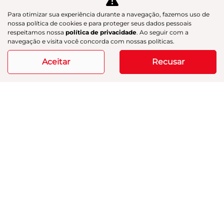
Para otimizar sua experiência durante a navegação, fazemos uso de
nossa política de cookies e para proteger seus dados pessoais
respeitamos nossa
política de privacidade
. Ao seguir com a
navegação e visita você concorda com nossas políticas.
Aceitar
Recusar
HYPTEC HT
HYPTEC HT ULTRA
Hyptec HT Ultra 26/27
R$ 369.990,00
ver oferta