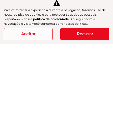
Para otimizar sua experiência durante a navegação, fazemos uso de
nossa política de cookies e para proteger seus dados pessoais
respeitamos nossa
política de privacidade
. Ao seguir com a
navegação e visita você concorda com nossas políticas.
Aceitar
Recusar
AION UT
AION UT PREMIUM
Aion UT Premium 26/27
R$ 135.990,00
ver oferta