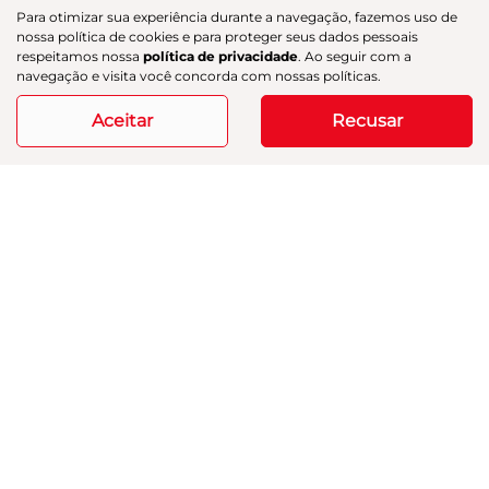
Para otimizar sua experiência durante a navegação, fazemos uso de
nossa política de cookies e para proteger seus dados pessoais
respeitamos nossa
política de privacidade
. Ao seguir com a
navegação e visita você concorda com nossas políticas.
Aceitar
Recusar
AION UT
AION UT PREMIUM
Aion UT Premium 26/27
R$ 135.990,00
ver oferta