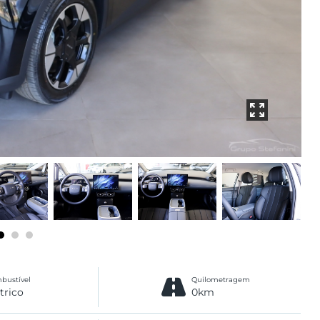
bustível
Quilometragem
trico
0km