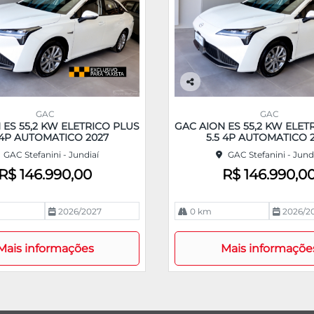
Co
m
GAC
GAC
pa
 ES 55,2 KW ELETRICO PLUS
GAC AION ES 55,2 KW ELET
rtil
 4P AUTOMATICO 2027
5.5 4P AUTOMATICO 
he
GAC Stefanini - Jundiaí
GAC Stefanini - Jund
R$ 146.990,00
R$ 146.990,0
2026/2027
0 km
2026/2
Mais informações
Mais informaçõe