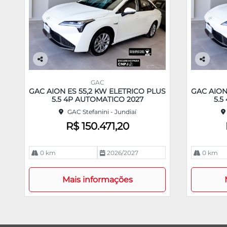
Co
Co
m
m
GAC
pa
pa
GAC AION ES 55,2 KW ELETRICO PLUS
GAC AION
rtil
rtil
5.5 4P AUTOMATICO 2027
5.5
he
he
GAC Stefanini - Jundiaí
R$ 150.471,20
0 km
2026/2027
0 km
Mais informações