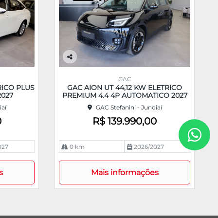
Co
m
GAC
pa
RICO PLUS
GAC AION UT 44,12 KW ELETRICO
rtil
2027
PREMIUM 4.4 4P AUTOMATICO 2027
he
iaí
GAC Stefanini - Jundiaí
0
R$ 139.990,00
027
0 km
2026/2027
s
Mais informações