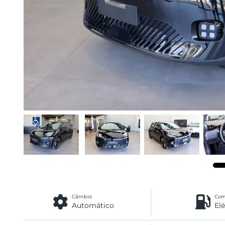
Câmbio
Com
Automático
Elé